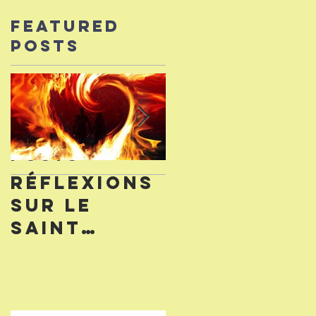
Featured
Posts
Recent
Posts
RÉFLEXIONS
Terrain à
SUR LE
vendre /
SAINT
Land for
ESPRIT /
sale
THOUGHTS
ON THE HOLY