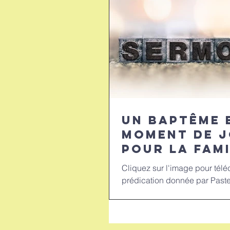
Un baptême 
moment de j
pour la famil
/ A Christen
Cliquez sur l'image pour télé
a moment of
prédication donnée par Paste
for the fam
Pierron lors du baptême au 
Chamonix, le 15...