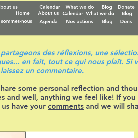
bout us
Calendar
What we do
Blog
Donate
Home
About us
Calendar
What we do
Blog
 sommes-nous
Agenda
Nos actions
Blog
Dons
 partageons des réflexions, une sélectio
ues... en fait, tout ce qui nous plaît. Si
 laissez un commentaire.
share some personal reflection and thoug
s and well, anything we feel like! If yo
t us have your
comments
and we will sha