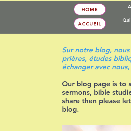
A
HOME
Qui
ACCUEIL
Sur notre blog, nous
prières, études bibliq
échanger avec nous,
Our blog page is to 
sermons, bible studie
share then please le
blog.