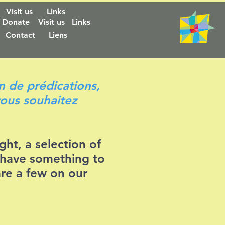
Visit us
Links
Donate
Visit us
Links
Contact
Liens
n de prédications,
 vous souhaitez
ht, a selection of
u have something to
re a few on our