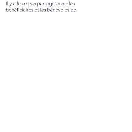
Il y a les repas partagés avec les
bénéficiaires et les bénévoles de
l’Épicerie Sociale à Noël et à Pâques.
Il y a le potager derrière le Temple, lié
à l’Épicerie Sociale ; une autre
opportunité de rencontre.
Il y a ‘Mums and Tots’, une fois par
semaine, où les parents et les
nounous sont accueillis au presbytère
de Chamonix pour se rencontrer, pour
discuter, pour se soutenir
mutuellement.
Il y a la conversation en français pour
les anglophones qui n’arrivent pas
trouver des opportunités à parler.
Il y a l’accueil des Musulmans qui
n’arrivent pas trouver une salle pour
se réunir.
Il y a l’accueil des chœurs et des
musiciens au Temple de Chamonix,
pour répéter et animer les concerts.