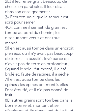
2
Et il leur enseignait beaucoup de
choses en paraboles. Il leur disait
dans son enseignement :
3
« Ecoutez. Voici que le semeur est
sorti pour semer.
4
Or, comme il semait, du grain est
tombé au bord du chemin ; les
oiseaux sont venus et ont tout
mangé.
5
Il en est aussi tombé dans un endroit
pierreux, où il n’y avait pas beaucoup
de terre ; il a aussitôt levé parce qu’il
n’avait pas de terre en profondeur ;
6
quand le soleil fut monté, il a été
brûlé et, faute de racines, il a séché.
7
Il en est aussi tombé dans les
épines ; les épines ont monté, elles
l’ont étouffé, et il n’a pas donné de
fruit.
8
D’autres grains sont tombés dans la
bonne terre et, montant et se
développant, ils donnaient du fruit, et